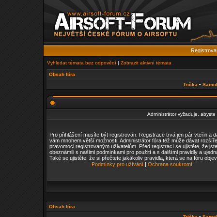
Registrova
Vyhledat témata bez odpovědí
|
Zobrazit aktivní témata
Obsah fóra
Trička
•
Samo
Administrátor vyžaduje, abyste b
Pro přihlášení musíte být registrován. Registrace trvá jen pár vteřin a 
vám mnohem větší možnosti. Administrátor fóra též může dávat rozšíř
pravomoci registrovaným uživatelům. Před registrací se ujistěte, že jst
obeznámili s našimi podmínkami pro použití a s dalšími pravidly a ujedn
Také se ujistěte, že si přečtete jakákoliv pravidla, která se na fóru objev
Podmínky pro užívání
|
Ochrana soukromí
Obsah fóra
Trička
•
Samo