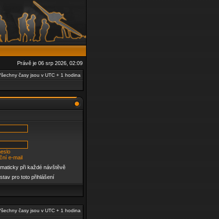
Právě je 06 srp 2026, 02:09
šechny časy jsou v UTC + 1 hodina
eslo
ční e-mail
omaticky při každé návštěvě
stav pro toto přihlášení
šechny časy jsou v UTC + 1 hodina