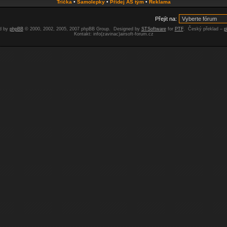
Trička
•
Samolepky
•
Přidej AS tým
•
Reklama
Přejít na:
d by
phpBB
© 2000, 2002, 2005, 2007 phpBB Group. Designed by
STSoftware
for
PTF
. Český překlad –
p
Kontakt: info(zavinac)airsoft-forum.cz