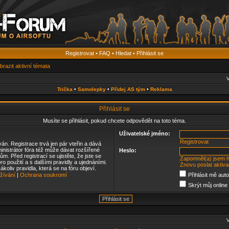
Registrovat
•
FAQ
•
Hledat
•
Přihlásit se
brazit aktivní témata
V
Trička
•
Samolepky
•
Přidej AS tým
•
Reklama
Přihlásit se
Musíte se přihlásit, pokud chcete odpovědět na toto téma.
Uživatelské jméno:
Registrovat
ván. Registrace trvá jen pár vteřin a dává
nistrátor fóra též může dávat rozšířené
Heslo:
m. Před registrací se ujistěte, že jste se
Zapomněl(a) jsem h
o použití a s dalšími pravidly a ujednáními.
Znovu poslat aktiva
kákoliv pravidla, která se na fóru objeví.
žívání
|
Ochrana soukromí
Přihlásit mě aut
Skrýt můj online 
V