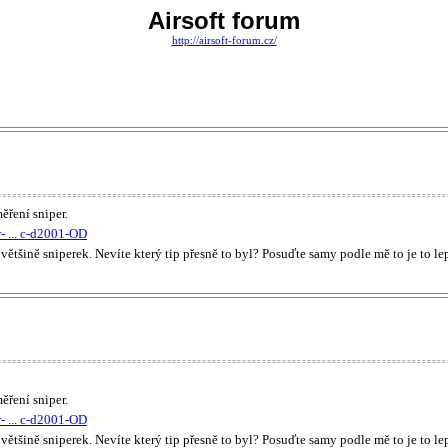
Airsoft forum
http://airsoft-forum.cz/
ěření sniper.
- ... c-d2001-OD
k většině sniperek. Nevíte který tip přesně to byl? Posuďte samy podle mě to je to 
ěření sniper.
- ... c-d2001-OD
k většině sniperek. Nevíte který tip přesně to byl? Posuďte samy podle mě to je to 