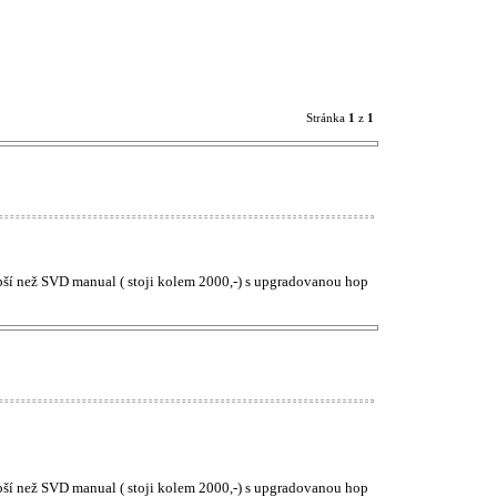
Stránka
1
z
1
lepší než SVD manual ( stoji kolem 2000,-) s upgradovanou hop
lepší než SVD manual ( stoji kolem 2000,-) s upgradovanou hop