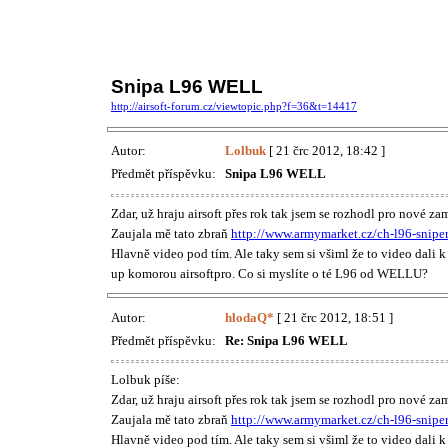
Snipa L96 WELL
http://airsoft-forum.cz/viewtopic.php?f=36&t=14417
Autor:
Lolbuk
[ 21 črc 2012, 18:42 ]
Předmět příspěvku:
Snipa L96 WELL
Zdar, už hraju airsoft přes rok tak jsem se rozhodl pro nové zam
Zaujala mě tato zbraň
http://www.armymarket.cz/ch-l96-sniper
Hlavně video pod tím. Ale taky sem si všiml že to video dali 
up komorou airsoftpro. Co si myslíte o té L96 od WELLU?
Autor:
hlodaQ*
[ 21 črc 2012, 18:51 ]
Předmět příspěvku:
Re: Snipa L96 WELL
Lolbuk píše:
Zdar, už hraju airsoft přes rok tak jsem se rozhodl pro nové zam
Zaujala mě tato zbraň
http://www.armymarket.cz/ch-l96-sniper
Hlavně video pod tím. Ale taky sem si všiml že to video dali 