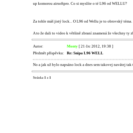
up komorou airsoftpro. Co si myslíte o té L96 od WELLU?
Za tohle máš jistý lock... O L96 od Wellu je to obrovský téma.
A to že dali to video k většině zbraní znamená že všechny ty z
Autor:
Monty
[ 21 črc 2012, 19:38 ]
Předmět příspěvku:
Re: Snipa L96 WELL
No a jak už bylo napsáno lock a dnes sem takovej navátej tak 
Stránka
1
z
1