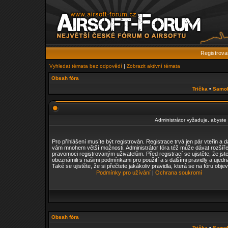
Registrova
Vyhledat témata bez odpovědí
|
Zobrazit aktivní témata
Obsah fóra
Trička
•
Samo
Administrátor vyžaduje, abyste b
Pro přihlášení musíte být registrován. Registrace trvá jen pár vteřin a 
vám mnohem větší možnosti. Administrátor fóra též může dávat rozšíř
pravomoci registrovaným uživatelům. Před registrací se ujistěte, že jst
obeznámili s našimi podmínkami pro použití a s dalšími pravidly a ujedn
Také se ujistěte, že si přečtete jakákoliv pravidla, která se na fóru objev
Podmínky pro užívání
|
Ochrana soukromí
Obsah fóra
Trička
•
Samo