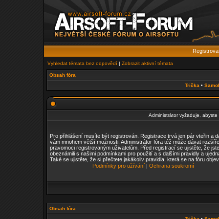
Registrova
Vyhledat témata bez odpovědí
|
Zobrazit aktivní témata
Obsah fóra
Trička
•
Samo
Administrátor vyžaduje, abyste b
Pro přihlášení musíte být registrován. Registrace trvá jen pár vteřin a 
vám mnohem větší možnosti. Administrátor fóra též může dávat rozšíř
pravomoci registrovaným uživatelům. Před registrací se ujistěte, že jst
obeznámili s našimi podmínkami pro použití a s dalšími pravidly a ujedn
Také se ujistěte, že si přečtete jakákoliv pravidla, která se na fóru objev
Podmínky pro užívání
|
Ochrana soukromí
Obsah fóra
Trička
•
Samo