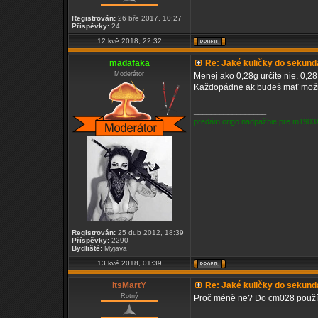
Registrován:
26 bře 2017, 10:27
Příspěvky:
24
12 kvě 2018, 22:32
madafaka
Re: Jaké kuličky do sekun
Moderátor
Menej ako 0,28g určite nie. 0,28
Každopádne ak budeš mať možno
_________________
predám origo nadpažbie pre m1903
Registrován:
25 dub 2012, 18:39
Příspěvky:
2290
Bydliště:
Myjava
13 kvě 2018, 01:39
ItsMartY
Re: Jaké kuličky do sekun
Rotný
Proč méně ne? Do cm028 použív