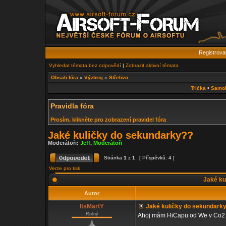
Registrova
Vyhledat témata bez odpovědí
|
Zobrazit aktivní témata
Obsah fóra
»
Výzbroj
»
Střelivo
Trička
•
Samo
Pravidla fóra
Prosím, klikněte pro zobrazení pravidel fóra
Jaké kuličky do sekundarky??
Moderátoři:
Jeff
,
Moderátoři
Stránka
1
z
1
[ Příspěvků: 4 ]
Verze pro tisk
Jaké ku
Autor
ItsMartY
Jaké kuličky do sekundark
Rotný
Ahoj mám HiCapu od We v Co2 a 