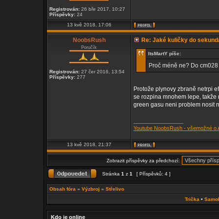
Registrován:
26 bře 2017, 10:27
Příspěvky:
24
13 kvě 2018, 17:06
NoobsRush
Re: Jaké kuličky do sekun
Poručík
ItsMartY píše:
Proč méně ne? Do cm028 p
Registrován:
27 čer 2016, 13:54
Příspěvky:
277
Protože plynovy zbraně netrpi efe
se rozpina mnohem lepe, takže n
green gasu neni problem nosit nab
_________________
Youtube NoobsRush - všemožné o Ai
13 kvě 2018, 21:37
Zobrazit příspěvky za předchozí:
Stránka
1
z
1
[ Příspěvků: 4 ]
Obsah fóra
»
Výzbroj
»
Střelivo
Trička
•
Samo
Kdo je online