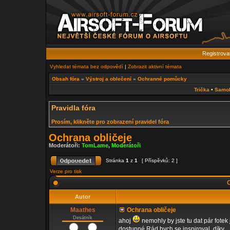
Registrova
Vyhledat témata bez odpovědí
|
Zobrazit aktivní témata
Obsah fóra
»
Výstroj a oblečení
»
Ochranné pomůcky
Trička
•
Samo
Pravidla fóra
Prosím, klikněte pro zobrazení pravidel fóra
Ochrana obličeje
Moderátoři:
TomLame
,
Moderátoři
Stránka
1
z
1
[ Příspěvků: 2 ]
Verze pro tisk
O
Autor
Maathes
Ochrana obličeje
Desátník
ahoj
nemohly by jste tu dat pár fotek j
dostupné.Rád bych se inspiroval. díky