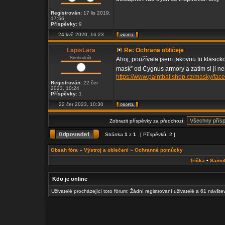
Registrován:
17 lis 2019,
17:56
Příspěvky:
9
24 kvě 2020, 16:23
LapisLara
Re: Ochrana obličeje
Svobodník
Ahoj, používala jsem takovou tu klasick
mask” od Cygnus armory a zatím si ji n
https://www.paintballshop.cz/masky/face
Registrován:
22 čer
2023, 10:24
Příspěvky:
1
22 čer 2023, 10:30
Zobrazit příspěvky za předchozí:
Stránka
1
z
1
[ Příspěvků: 2 ]
Obsah fóra
»
Výstroj a oblečení
»
Ochranné pomůcky
Trička
•
Samo
Kdo je online
Uživatelé procházející toto fórum: Žádní registrovaní uživatelé a 61 návšte