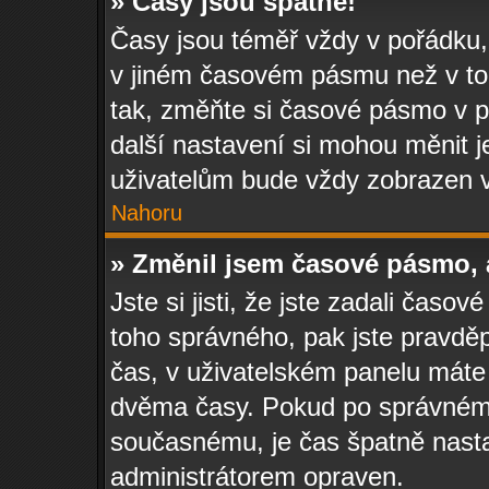
» Časy jsou špatně!
Časy jsou téměř vždy v pořádku,
v jiném časovém pásmu než v tom
tak, změňte si časové pásmo v p
další nastavení si mohou měnit j
uživatelům bude vždy zobrazen v
Nahoru
» Změnil jsem časové pásmo, al
Jste si jisti, že jste zadali časo
toho správného, pak jste pravděp
čas, v uživatelském panelu máte
dvěma časy. Pokud po správném
současnému, je čas špatně nast
administrátorem opraven.