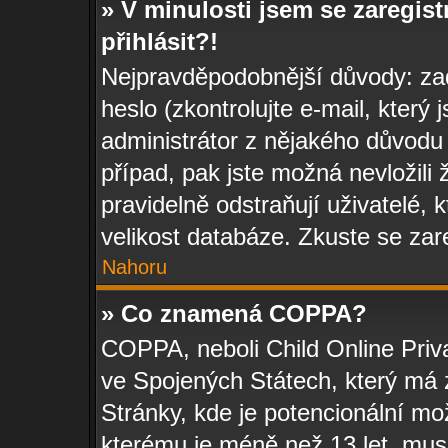
» V minulosti jsem se zaregis
přihlásit?!
Nejpravděpodobnější důvody: zad
heslo (zkontrolujte e-mail, který j
administrátor z nějakého důvodu 
případ, pak jste možná nevložili 
pravidelně odstraňují uživatelé, 
velikost databáze. Zkuste se zar
Nahoru
» Co znamená COPPA?
COPPA, neboli Child Online Priv
ve Spojených Státech, který má z
Stránky, kde je potencionální mo
kterému je méně než 13 let, mus