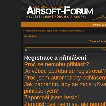
Registrova
Vyhledat témata bez odpovědí
|
Zobrazit aktivní témata
Obsah fóra
Trička
•
Samo
Čas
Registrace a přihlášení
Proč se nemohu přihlásit?
Je vůbec potřeba se registrovat?
Proč jsem automaticky odhlášen
Jak zabráním, aby se moje uživa
přihlášených?
Zapomněl jsem heslo!
Zaregistroval jsem se, ale nemohu