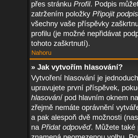
přes stránku
Profil
. Podpis může
zatržením položky
Připojit podpis
všechny vaše příspěvky zaškrtnu
profilu (je možné nepřidávat po
tohoto zaškrtnutí).
Nahoru
» Jak vytvořím hlasování?
Vytvoření hlasování je jednoduc
upravujete první příspěvek, poku
hlasování
pod hlavním oknem na p
zřejmě nemáte oprávnění vytváře
a pak alespoň dvě možnosti (nas
na
Přidat odpověď
. Můžete také 
znamená neomezenou volbu. Poče