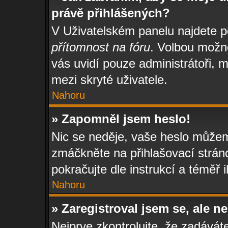
právě přihlášených?
V Uživatelském panelu najdete 
přítomnost na fóru
. Volbou možn
vás uvidí pouze administrátoři, 
mezi skryté uživatele.
Nahoru
» Zapomněl jsem heslo!
Nic se neděje, vaše heslo můžem
zmáčkněte na přihlašovací strán
pokračujte dle instrukcí a téměř 
Nahoru
» Zaregistroval jsem se, ale n
Nejprve zkontrolujte, že zadávát