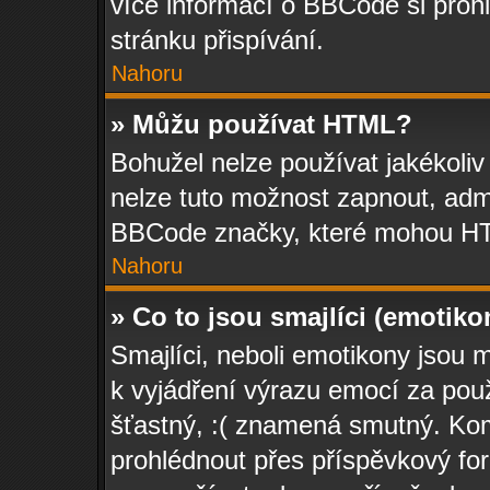
více informací o BBCode si prohl
stránku přispívání.
Nahoru
» Můžu používat HTML?
Bohužel nelze používat jakékoli
nelze tuto možnost zapnout, admi
BBCode značky, které mohou HT
Nahoru
» Co to jsou smajlíci (emotiko
Smajlíci, neboli emotikony jsou m
k vyjádření výrazu emocí za pou
šťastný, :( znamená smutný. Ko
prohlédnout přes příspěvkový for