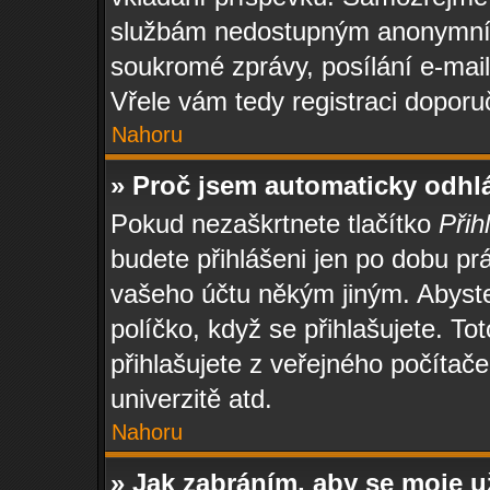
službám nedostupným anonymním 
soukromé zprávy, posílání e-mail
Vřele vám tedy registraci doporu
Nahoru
» Proč jsem automaticky odhl
Pokud nezaškrtnete tlačítko
Přih
budete přihlášeni jen po dobu prá
vašeho účtu někým jiným. Abyste 
políčko, když se přihlašujete. 
přihlašujete z veřejného počítače
univerzitě atd.
Nahoru
» Jak zabráním, aby se moje u