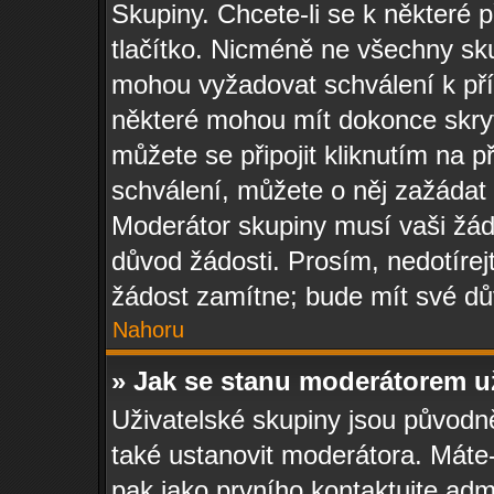
Skupiny. Chcete-li se k některé př
tlačítko. Nicméně ne všechny sku
mohou vyžadovat schválení k př
některé mohou mít dokonce skryté
můžete se připojit kliknutím na př
schválení, můžete o něj zažádat k
Moderátor skupiny musí vaši žád
důvod žádosti. Prosím, nedotírej
žádost zamítne; bude mít své dů
Nahoru
» Jak se stanu moderátorem u
Uživatelské skupiny jsou původ
také ustanovit moderátora. Máte-l
pak jako prvního kontaktujte ad