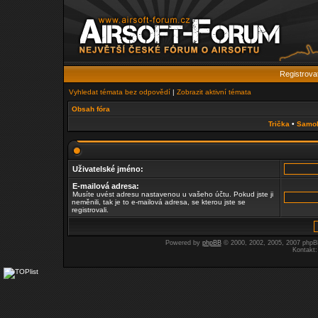
Registrova
Vyhledat témata bez odpovědí
|
Zobrazit aktivní témata
Obsah fóra
Trička
•
Samo
Uživatelské jméno:
E-mailová adresa:
Musíte uvést adresu nastavenou u vašeho účtu. Pokud jste ji
neměnili, tak je to e-mailová adresa, se kterou jste se
registrovali.
Powered by
phpBB
© 2000, 2002, 2005, 2007 php
Kontakt: