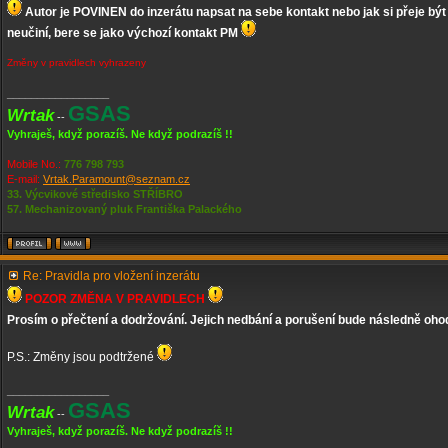
Autor je POVINEN do inzerátu napsat na sebe kontakt nebo jak si přeje bý
neučiní, bere se jako výchozí kontakt PM
Změny v pravidlech vyhrazeny
_________________
GSAS
Wrtak
--
Vyhraješ, když porazíš. Ne když podrazíš !!
Mobile No.:
776 798 793
E-mail:
Vrtak.Paramount@seznam.cz
33. Výcvikové středisko STŘÍBRO
57. Mechanizovaný pluk Františka Palackého
Re: Pravidla pro vložení inzerátu
POZOR ZMĚNA V PRAVIDLECH
Prosím o přečtení a dodržování. Jejich nedbání a porušení bude následně oh
P.S.: Změny jsou podtržené
_________________
GSAS
Wrtak
--
Vyhraješ, když porazíš. Ne když podrazíš !!