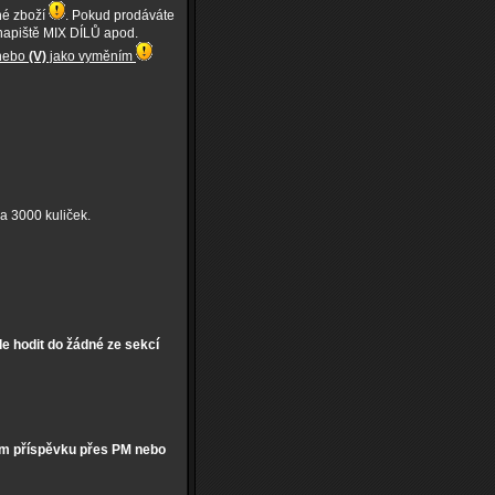
né zboží
. Pokud prodáváte
, napiště MIX DÍLŮ apod.
 nebo
(V)
jako vyměním
a 3000 kuliček.
e hodit do žádné ze sekcí
m příspěvku přes PM nebo