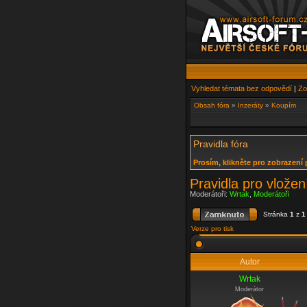
Vyhledat témata bez odpovědí
|
Zo
Obsah fóra
»
Inzeráty
»
Koupím
Pravidla fóra
Prosím, klikněte pro zobrazení 
Pravidla pro vložen
Moderátoři:
Wrtak
,
Moderátoři
Stránka
1
z
1
Verze pro tisk
Autor
Wrtak
Moderátor