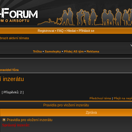
Registrovat
•
FAQ
•
Hledat
•
Přihlásit se
brazit aktivní témata
V
Trička
•
Samolepky
•
Přidej AS tým
•
Reklama
pravidel fóra
í inzerátu
[ Příspěvků: 2 ]
Předchozí téma
|
Přejít na nep
Pravidla pro vložení inzerátu
Zpráva
Pravidla pro vložení inzerátu
Správný inzerát: