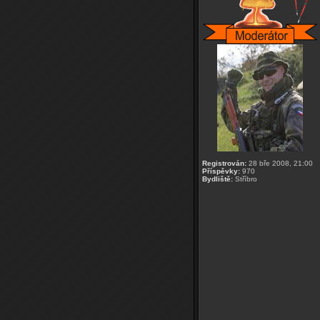
Registrován:
28 bře 2008, 21:00
Příspěvky:
970
Bydliště:
Stříbro