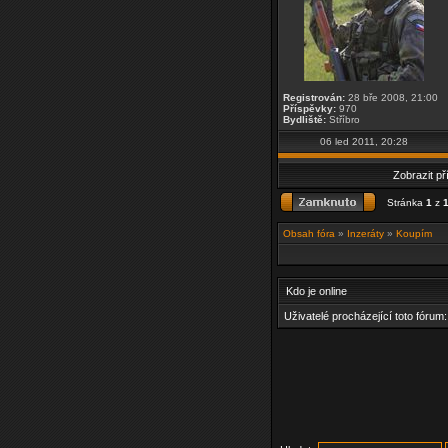
Registrován:
28 bře 2008, 21:00
Příspěvky:
970
Bydliště:
Stříbro
06 led 2011, 20:28
Zobrazit p
Stránka
1
z
Obsah fóra
»
Inzeráty
»
Koupím
Kdo je online
Uživatelé procházející toto fórum