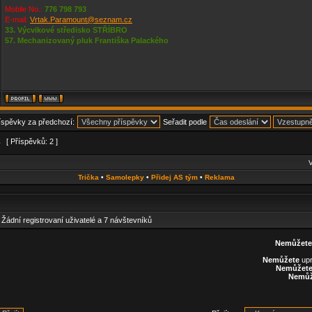
Mobile No.:
776 798 793
E-mail:
Vrtak.Paramount@seznam.cz
33. Výcvikové středisko STŘÍBRO
57. Mechanizovaný pluk Františka Palackého
říspěvky za předchozí:
Seřadit podle
1
[ Příspěvků: 2 ]
V
Trička
•
Samolepky
•
Přidej AS tým
•
Reklama
: Žádní registrovaní uživatelé a 7 návštevníků
Nemůžete
Nemůžete
upr
Nemůžet
Nemůž