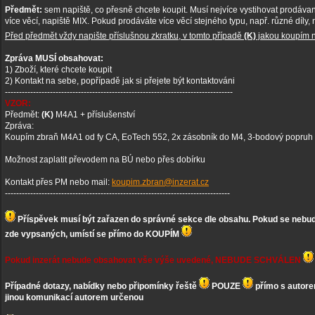
Předmět:
sem napiště, co přesně chcete koupit. Musí nejvíce vystihovat prodáva
více věcí, napiště MIX. Pokud prodáváte více věcí stejného typu, např. různé díly
Před předmět vždy napište příslušnou zkratku, v tomto případě
(K)
jakou koupím
Zpráva MUSÍ obsahovat:
1) Zboží, které chcete koupit
2) Kontakt na sebe, popřípadě jak si přejete být kontaktováni
---------------------------------------------------------------------------------
VZOR:
Předmět:
(K)
M4A1 + příslušenství
Zpráva:
Koupím zbraň M4A1 od fy CA, EoTech 552, 2x zásobník do M4, 3-bodový popruh 
Možnost zaplatit převodem na BÚ nebo přes dobírku
Kontakt přes PM nebo mail:
koupim.zbran@inzerat.cz
--------------------------------------------------------------------------------
Příspěvek musí být zařazen do správné sekce dle obsahu. Pokud se nebud
zde vypsaných, umístí se přímo do KOUPÍM
Pokud inzerát nebude obsahovat vše výše uvedené, NEBUDE SCHVÁLEN
Případné dotazy, nabídky nebo připomínky řeště
POUZE
přímo s autore
jinou komunikací autorem určenou