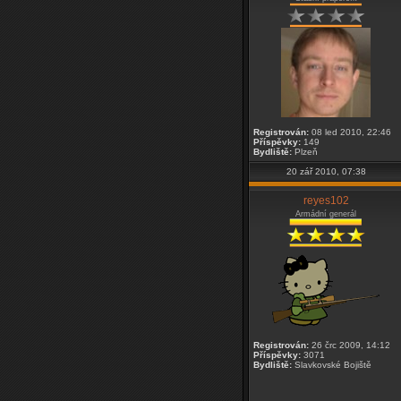
Registrován:
08 led 2010, 22:46
Příspěvky:
149
Bydliště:
Plzeň
20 zář 2010, 07:38
reyes102
Armádní generál
Registrován:
26 črc 2009, 14:12
Příspěvky:
3071
Bydliště:
Slavkovské Bojiště