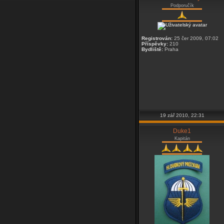
Podporučík
Registrován:
25 čer 2009, 07:02
Příspěvky:
210
Bydliště:
Praha
19 zář 2010, 22:31
Duke1
Kapitán