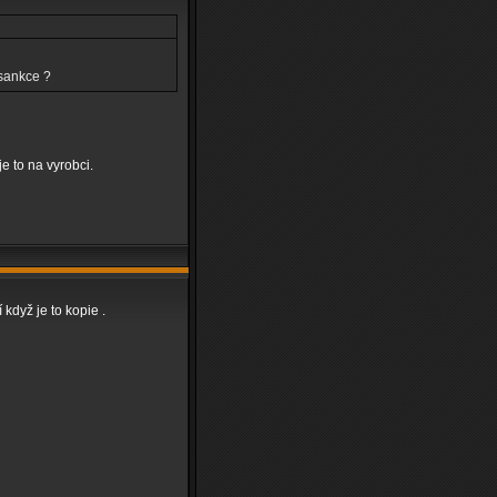
 sankce ?
e to na vyrobci.
í když je to kopie .