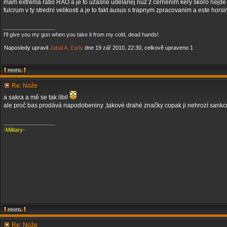
mam extrema ratio RAO a je to uzasne udelanej nuz z cernenim kery skoro nejde 
fulcrum v ty stredni velikosti a je to fakt ausus s trapnym zpracovanim a este hor
_________________
I'll give you my gun when you take it from my cold, dead hands!
Naposledy upravil
Jubal A. Early
dne 19 zář 2010, 22:30, celkově upraveno 1
Re: Nože
a sakra a mě se tak líbil
ale proč bas prodává napodobeniny ,takové drahé značky copak ji nehrozí sankc
_________________
-Military-
Re: Nože