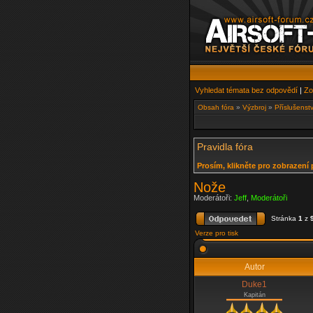
Vyhledat témata bez odpovědí
|
Zo
Obsah fóra
»
Výzbroj
»
Příslušenstv
Pravidla fóra
Prosím, klikněte pro zobrazení 
Nože
Moderátoři:
Jeff
,
Moderátoři
Stránka
1
z
Verze pro tisk
Autor
Duke1
Kapitán