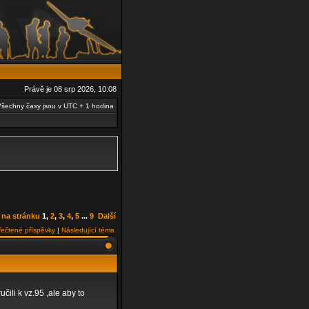
Právě je 08 srp 2026, 10:08
šechny časy jsou v UTC + 1 hodina
t na stránku
1
,
2
,
3
,
4
,
5
...
9
Další
řečtené příspěvky
|
Následující téma
ili k vz.95 ,ale aby to