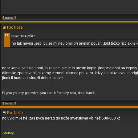
Re: Nože
Duke1994 píše:
no tak nevim ,jestli by se mi neulomil při prvním použití ,fakt těžko říct jak je k
no ta kopie se ti neulomi, to zas ne. ale je to proste kopie. jinej material na cepely
dilenske zpracovani, mizerny cerneni, nicmoc pouzdro. kdzy to polozis vedle origin
jinak ti bude asi slouzit dobre i kopie.
_________________
I'll give you my gun when you take it from my cold, dead hands!
Re: Nože
no uvidim ještě ,zas bych nerad do nože invetstoval víc než 600-800 kč
_________________
-Military-