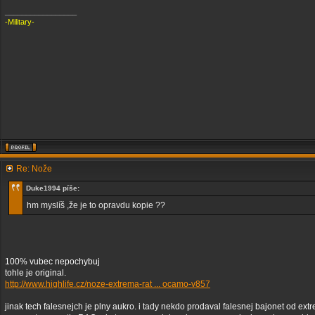
_________________
-Military-
Re: Nože
Duke1994 píše:
hm myslíš ,že je to opravdu kopie ??
100% vubec nepochybuj
tohle je original.
http://www.highlife.cz/noze-extrema-rat ... ocamo-v857
jinak tech falesnejch je plny aukro. i tady nekdo prodaval falesnej bajonet od ext