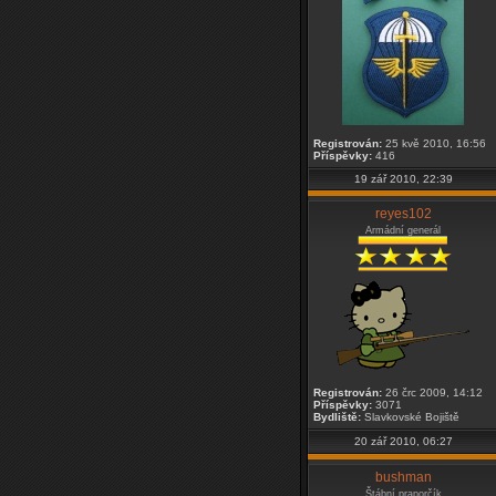
Registrován:
25 kvě 2010, 16:56
Příspěvky:
416
19 zář 2010, 22:39
reyes102
Armádní generál
Registrován:
26 črc 2009, 14:12
Příspěvky:
3071
Bydliště:
Slavkovské Bojiště
20 zář 2010, 06:27
bushman
Štábní praporčík