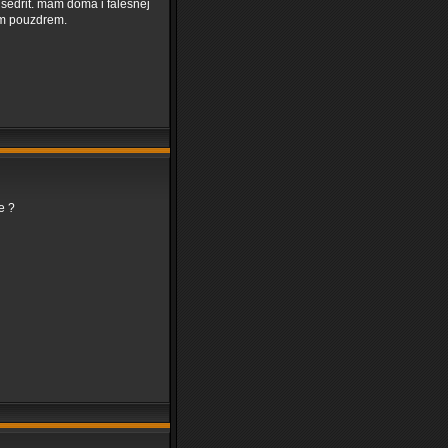
sedrit. mam doma i falesnej
sim pouzdrem.
e ?