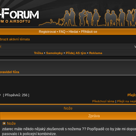
Registrovat
•
FAQ
•
Hledat
•
Přihlásit se
brazit aktivní témata
í
V
Trička
•
Samolepky
•
Přidej AS tým
•
Reklama
pravidel fóra
9
[ Příspěvků: 256 ]
Přejí
Předchozí téma
|
Přejít na nep
Nože
Zpráva
Nože
zdarec máte někdo nějaký zkušenosti s nožema ?? Popřípadě co by jste mi doporuč
pasovalo i k policejní kombinéze.