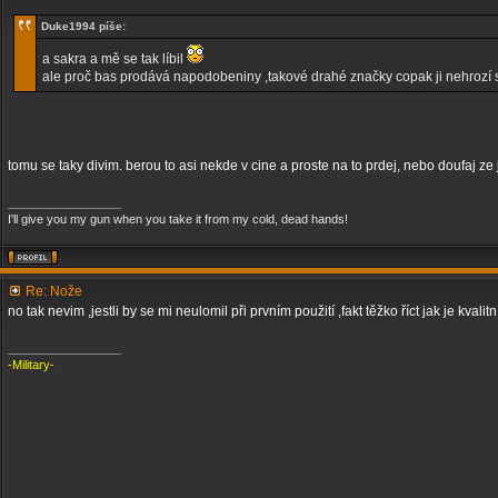
Duke1994 píše:
a sakra a mě se tak líbil
ale proč bas prodává napodobeniny ,takové drahé značky copak ji nehrozí
tomu se taky divim. berou to asi nekde v cine a proste na to prdej, nebo doufaj ze j
_________________
I'll give you my gun when you take it from my cold, dead hands!
Re: Nože
no tak nevim ,jestli by se mi neulomil při prvním použití ,fakt těžko říct jak je kvalitn
_________________
-Military-