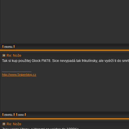
Re: Nože
Tak si kup použitej Glock FM78. Sice nevypadá tak frikulínsky, ale vydrží ti do smrti
_________________
http://www.Sniperblog.cz
Re: Nože