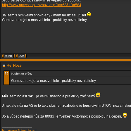
Jsou verze Utonu, s kterymi se vejdes do 1000Kc.
http://www.armyshop.cz/zbozi.asp?id=63&IID=584
Ja jsem s nim velmi spokojeny - mam ho uz asi 15 let
Gumova rukojet a masivni telo - prakticky neznicitelny.
Re: Nože
bushman píše:
Gumova rukojet a masivni telo - prakticky neznicitelny.
Měl jsem ho asi rok... je velmi snadno a prakticky zničitelný
Jinak ale nůž na AS je to taky slušnej...rozhodně je lepší civilní UTON, než čínske
Jo a vůbec nejlepší nůž za 800kč je "velkej" Victorinox s pojistkou na čepeli.
_________________
http://www.Sniperblog.cz