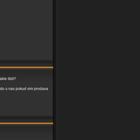
kle libit?
 kdo u nas pokud vim prodava