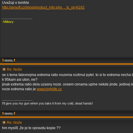
Uvažuji o tomhle
http://airsoft.cz/shop/product_info.php ... ts_id=6162
_________________
-Military-
Re: Nože
se s tema falesnejma extrema ratio nozema roztrnul pytel. to si to extrema necha ta
k 95kam asi uton, ne?
jinak extrema ratio dela uzasny noze. ovsem cenama uplne nekde jinde. jedinej
noze extrema ratio je
www.highlife.cz
_________________
I'll give you my gun when you take it from my cold, dead hands!
Re: Nože
hm myslíš ,že je to opravdu kopie ??