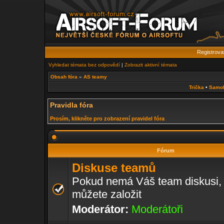
Registrova
Vyhledat témata bez odpovědí
|
Zobrazit aktivní témata
Obsah fóra
»
AS teamy
Trička
•
Samo
Pravidla fóra
Prosím, klikněte pro zobrazení pravidel fóra
Fórum
Diskuse teamů
Pokud nemá Váš team diskusi, z
můžete založit
Moderátor:
Moderátoři