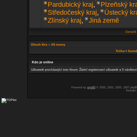
Pardubický kraj
,
Plzeňský kr
Středočeský kraj
,
Ústecký kr
Zlínský kraj
,
Jiná země
Označit
Obsah fóra
»
AS teamy
Trička
•
Samo
Kdo je online
Uživatelé procházející toto fórum: Žádní registrovaní uživatelé a 5 návštev
Powered by
phpBB
© 2000, 2002, 2005, 2007 php
Kontakt: