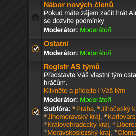
Nábor nových členů
Pokud máte zájem začít hrát Air
se dozvíte podmínky
Moderátor:
Moderátoři
Ostatní
Moderátor:
Moderátoři
Registr AS týmů
Představte Váš vlastní tým ost
hráčům.
Klikněte a přidejte i Váš tým
Moderátor:
Moderátoři
Subfóra:
Praha
,
Jihočeský k
Jihomoravský kraj
,
Karlovars
Královehradecký kraj
,
Libere
Moravskoslezský kraj
,
Olomo